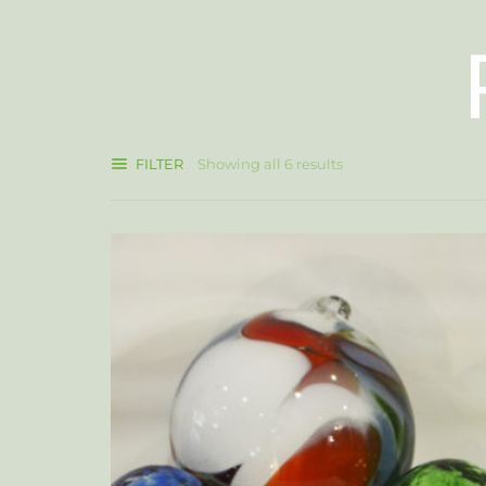
FILTER
Showing all 6 results