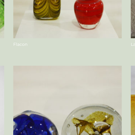
Flacon
L
Nous contacter
N