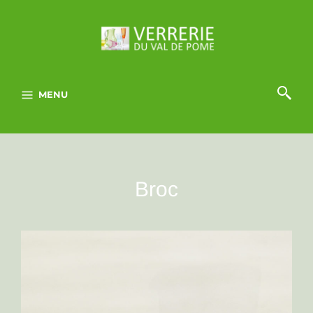
MENU
Broc