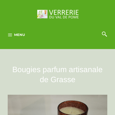
MENU
Bougies parfum artisanale
de Grasse